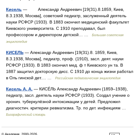
Кисель
— Александр Андреевич [19(31).8.1859, Киев,
8.3.1938, Москва], советский педиатр, заслуженный деятель
науки РСФСР (1933). В 1883 окончил медицинский факультет
Киевского университета. С 1910 преподавал, был
профессором и директором детской… …
Большая советская
энциклопедия
КИСЕЛЬ
— Александр Андреевич [19(31).8. 1859, Киев,
8.3.1938, Москва], педиатр, проф. (1910), засл. деят. науки
РСФСР (1933). В 1883 окончил мед. ф т Киевского ун та. В
1887 защитил докторскую дисс. С 1910 до конца жизни работал
в Оль гинской дет.… …
Российская педагогическая энциклопедия
Кисель А. А.
— КИСÉЛЬ Александр Андреевич (1859–1938),
педиатр, засл. деятель науки РСФСР (1933). Создал учение о
хронич. туберкулёзной интоксикации у детей. Предложил
диагностич. критерии ревматизма. Тр. по дет. инфекциям …
Биографический словарь
© Академик, 2000-2026